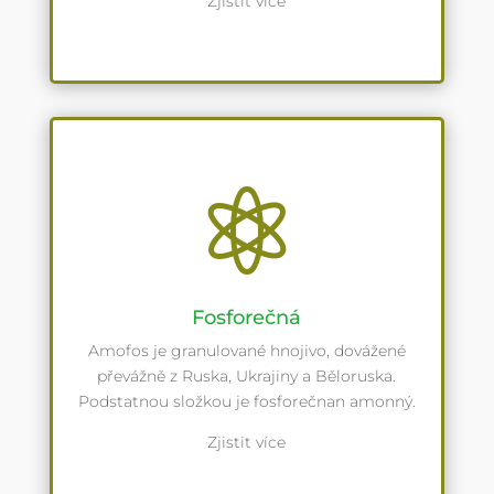
Zjistit více

Fosforečná
Amofos je granulované hnojivo, dovážené
převážně z Ruska, Ukrajiny a Běloruska.
Podstatnou složkou je fosforečnan amonný.
Zjistit více