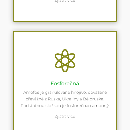
Zjistit více

Fosforečná
Amofos je granulované hnojivo, dovážené
převážně z Ruska, Ukrajiny a Běloruska.
Podstatnou složkou je fosforečnan amonný.
Zjistit více