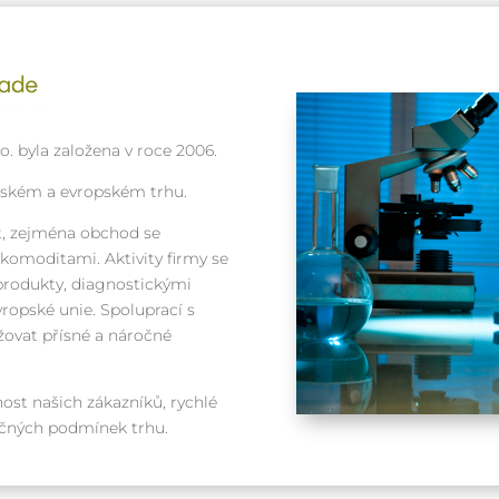
. byla založena v roce 2006.
eském a evropském trhu.
, zejména obchod se
omoditami. Aktivity firmy se
produkty, diagnostickými
ropské unie. Spoluprací s
ovat přísné a náročné
ost našich zákazníků, rychlé
ročných podmínek trhu.