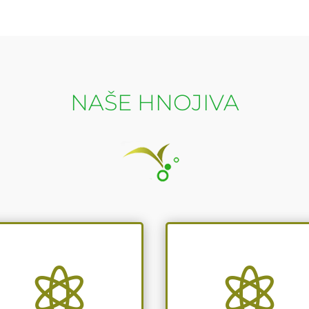
NAŠE HNOJIVA

