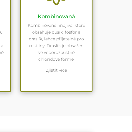
Kombinovaná
Kombinované hnojivo, které
ou
obsahuje dusík, fosfor a
draslík, lehce přijatelné pro
 a
rostliny. Draslík je obsažen
mě
ve vodorozpustné
chloridové formě.
Zjistit více