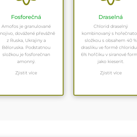
Fosforečná
Draselná
Amofos je granulované
Chlorid draselný
nojivo, dovážené převážně
kombinovaný s hořečnat
z Ruska, Ukrajiny a
složkou s obsahem 40 %
Běloruska. Podstatnou
drasliku ve formě chloridu
složkou je fosforečnan
6% hořčiku v siranové for
amonný.
jako kieserit.
Zjistit více
Zjistit více