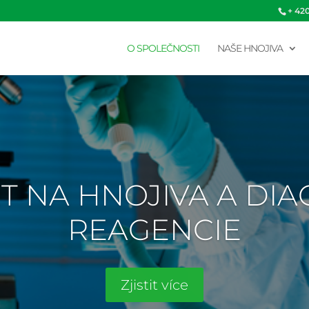
+ 42
O SPOLEČNOSTI
NAŠE HNOJIVA
T NA HNOJIVA A DI
REAGENCIE
Zjistit více