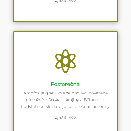
Zjistit více

Fosforečná
Amofos je granulované hnojivo, dovážené
převážně z Ruska, Ukrajiny a Běloruska.
Podstatnou složkou je fosforečnan amonný.
Zjistit více