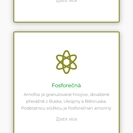
Zjistit více

Fosforečná
Amofos je granulované hnojivo, dovážené
převážně z Ruska, Ukrajiny a Běloruska.
Podstatnou složkou je fosforečnan amonný.
Zjistit více