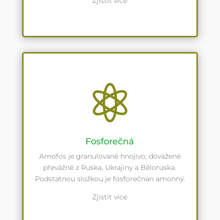
Zjistit více

Fosforečná
Amofos je granulované hnojivo, dovážené
převážně z Ruska, Ukrajiny a Běloruska.
Podstatnou složkou je fosforečnan amonný.
Zjistit více