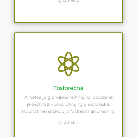
Zjistit více

Fosforečná
Amofos je granulované hnojivo, dovážené
převážně z Ruska, Ukrajiny a Běloruska.
Podstatnou složkou je fosforečnan amonný.
Zjistit více