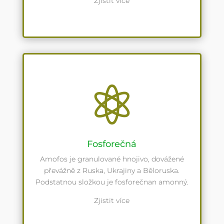
Zjistit více

Fosforečná
Amofos je granulované hnojivo, dovážené
převážně z Ruska, Ukrajiny a Běloruska.
Podstatnou složkou je fosforečnan amonný.
Zjistit více