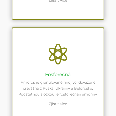
Zjistit více

Fosforečná
Amofos je granulované hnojivo, dovážené
převážně z Ruska, Ukrajiny a Běloruska.
Podstatnou složkou je fosforečnan amonný.
Zjistit více