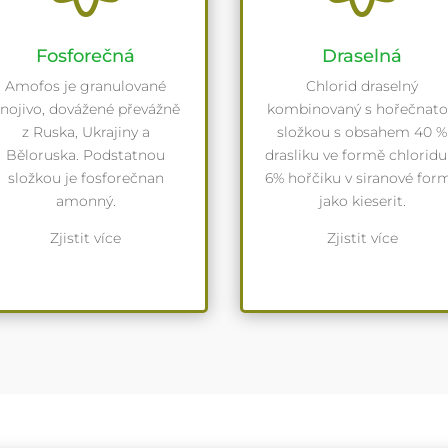
Fosforečná
Draselná
Amofos je granulované
Chlorid draselný
nojivo, dovážené převážně
kombinovaný s hořečnat
z Ruska, Ukrajiny a
složkou s obsahem 40 %
Běloruska. Podstatnou
drasliku ve formě chloridu
složkou je fosforečnan
6% hořčiku v siranové for
amonný.
jako kieserit.
Zjistit více
Zjistit více