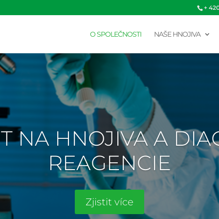
+ 42
O SPOLEČNOSTI
NAŠE HNOJIVA
T NA HNOJIVA A DI
REAGENCIE
Zjistit více