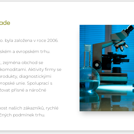
. byla založena v roce 2006.
eském a evropském trhu.
, zejména obchod se
omoditami. Aktivity firmy se
produkty, diagnostickými
ropské unie. Spoluprací s
ovat přísné a náročné
ost našich zákazníků, rychlé
ročných podmínek trhu.