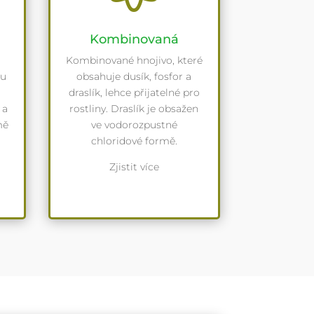
Kombinovaná
Kombinované hnojivo, které
ou
obsahuje dusík, fosfor a
draslík, lehce přijatelné pro
 a
rostliny. Draslík je obsažen
mě
ve vodorozpustné
chloridové formě.
Zjistit více