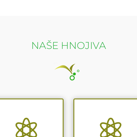
NAŠE HNOJIVA

