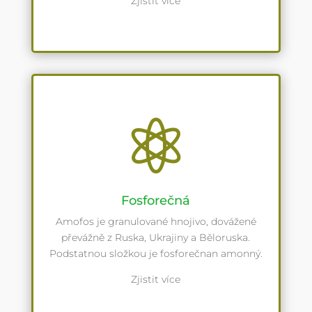
Zjistit více

Fosforečná
Amofos je granulované hnojivo, dovážené
převážně z Ruska, Ukrajiny a Běloruska.
Podstatnou složkou je fosforečnan amonný.
Zjistit více