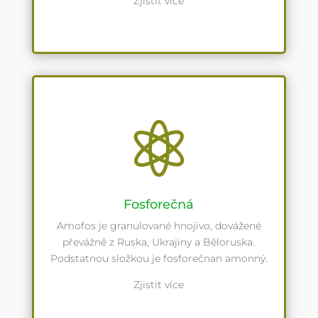
Zjistit více

Fosforečná
Amofos je granulované hnojivo, dovážené
převážně z Ruska, Ukrajiny a Běloruska.
Podstatnou složkou je fosforečnan amonný.
Zjistit více