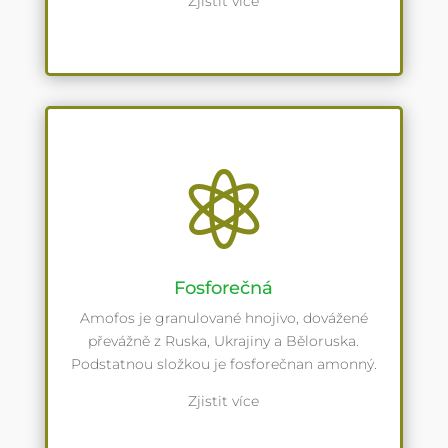
Zjistit více

Fosforečná
Amofos je granulované hnojivo, dovážené
převážně z Ruska, Ukrajiny a Běloruska.
Podstatnou složkou je fosforečnan amonný.
Zjistit více