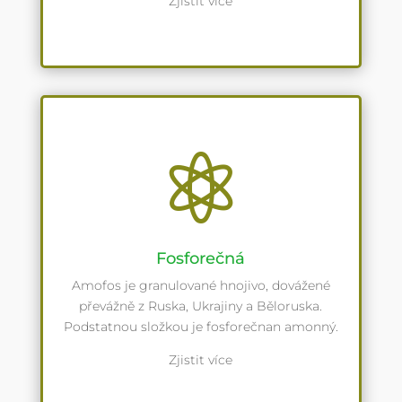
Zjistit více

Fosforečná
Amofos je granulované hnojivo, dovážené
převážně z Ruska, Ukrajiny a Běloruska.
Podstatnou složkou je fosforečnan amonný.
Zjistit více